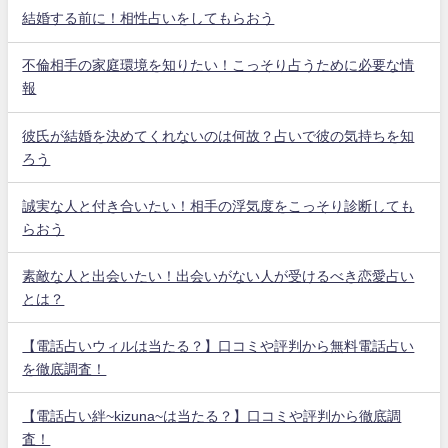
結婚する前に！相性占いをしてもらおう
不倫相手の家庭環境を知りたい！こっそり占うために必要な情
報
彼氏が結婚を決めてくれないのは何故？占いで彼の気持ちを知
ろう
誠実な人と付き合いたい！相手の浮気度をこっそり診断しても
らおう
素敵な人と出会いたい！出会いがない人が受けるべき恋愛占い
とは？
【電話占いウィルは当たる？】口コミや評判から無料電話占い
を徹底調査！
【電話占い絆~kizuna~は当たる？】口コミや評判から徹底調
査！